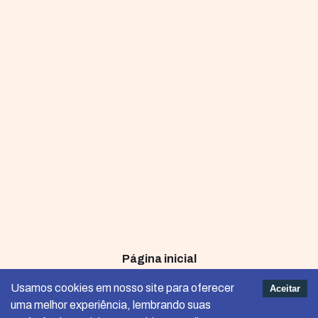
Página inicial
Termos e Condições de Uso
Usamos cookies em nosso site para oferecer
Aceitar
uma melhor experiência, lembrando suas
Política de Privacidade