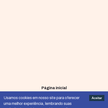
Página inicial
Termos e Condições de Uso
Usamos cookies em nosso site para oferecer
Aceitar
uma melhor experiência, lembrando suas
Política de Privacidade