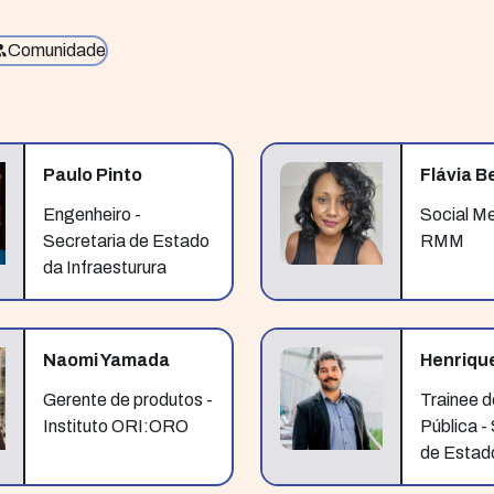
Comunidade
Paulo Pinto
Flávia B
Engenheiro -
Social M
Secretaria de Estado
RMM
da Infraesturura
Naomi Yamada
Henriqu
Gerente de produtos -
Trainee 
Instituto ORI:ORO
Pública -
de Estad
Planejam