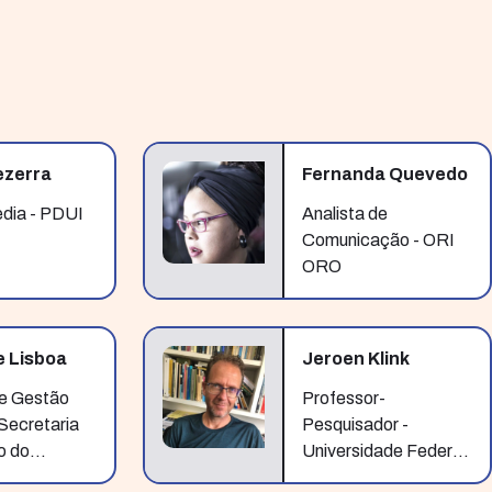
ezerra
Fernanda Quevedo
edia - PDUI
Analista de
Comunicação - ORI
ORO
e Lisboa
Jeroen Klink
de Gestão
Professor-
 Secretaria
Pesquisador -
o do
Universidade Federal
ento,
do ABC