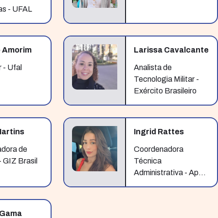
as - UFAL
 Amorim
Larissa Cavalcante
 - Ufal
Analista de
Tecnologia Militar -
Exército Brasileiro
Martins
Ingrid Rattes
dora de
Coordenadora
- GIZ Brasil
Técnica
Administrativa - Apoio
Administrativo PDUI -
RMM
 Gama