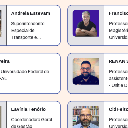
Gestão e
de Alago
Andreia Estevam
Francis
Superintendente
Professo
Especial de
Magistéri
Transporte e
Universid
Desenvolvimento
de Alago
Urbano - Secretaria
de Estado de
veira
RENAN 
Transporte e
 Universidade Federal de
Desenvolvimento
Professor
FAL
Urbano – SETRAND
assistent
- Unit e
Lavínia Tenório
Cid Feit
Coordenadora Geral
Professor
de Gestão
Universid