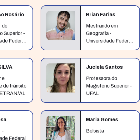
 Patrimônio
as
co Rosário
Brian Farias
r do
Mestrando em
o Superior -
Geografia -
ade Federal
Universidade Federal
as
de Alagoas
SILVA
Juciela Santos
 e
Professora do
e de trânsito
Magistério Superior -
 DETRAN/AL
UFAL
osa
Maria Gomes
 -
Bolsista
ade Federal