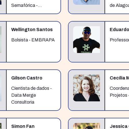
Semafórica -
de Alago
Departamento
Muncipal de
Transportes e
Wellington Santos
Eduardo
Trânsito de Maceió-
AL
Bolsista - EMBRAPA
Professor
Gilson Castro
Cecília 
Cientista de dados -
Coordena
Data Merge
Projetos 
Consultoria
Simon Fan
Jessica