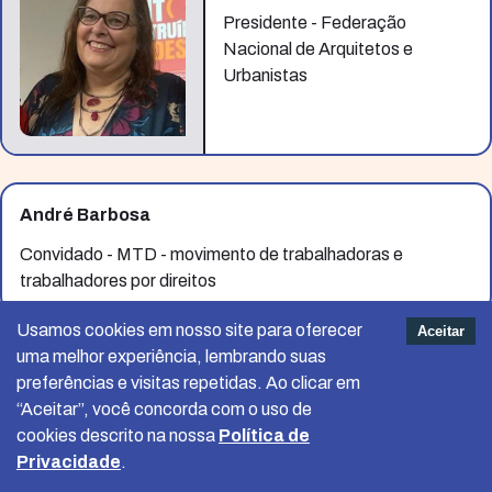
Presidente - Federação
Nacional de Arquitetos e
Urbanistas
André Barbosa
Convidado - MTD - movimento de trabalhadoras e
trabalhadores por direitos
Usamos cookies em nosso site para oferecer
Aceitar
uma melhor experiência, lembrando suas
José Prates
preferências e visitas repetidas. Ao clicar em
“Aceitar”, você concorda com o uso de
Vice-Presidente para América Latina - ABM - Associação
cookies descrito na nossa
Política de
Brasileira de Municípios
Privacidade
.