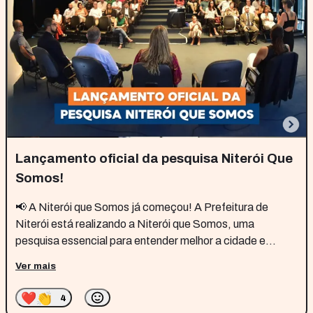
Lançamento oficial da pesquisa Niterói Que
Somos!
📢 A Niterói que Somos já começou! A Prefeitura de
Niterói está realizando a Niterói que Somos, uma
pesquisa essencial para entender melhor a cidade e
aprimorar as políticas públicas. Os entrevistadores já
Ver mais
estão nas ruas, ouvindo a população! Como
❤️
👏
4