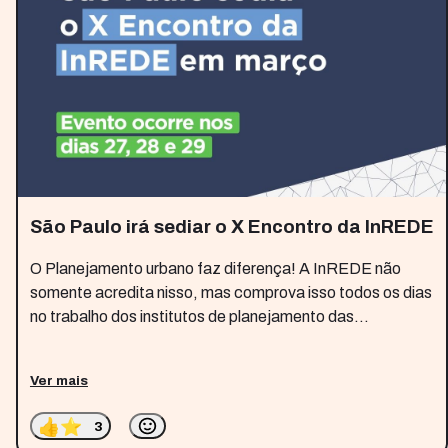
São Paulo irá sediar o X Encontro da InREDE
O Planejamento urbano faz diferença! A InREDE não
somente acredita nisso, mas comprova isso todos os dias
no trabalho dos institutos de planejamento das
#cidadesbrasileiras . Está chegando o 10º Encontro da
InREDE e a Prefeitura de São Paulo ,
Ver mais
👍
⭐
3