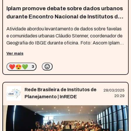
Iplam promove debate sobre dados urbanos
durante Encontro Nacional de Institutos de
Planejamento em Maceió
Atividade abordou levantamento de dados sobre favelas
e comunidades urbanas Cláudio Stenner, coordenador de
Geografia do IBGE durante oficina. Foto: Ascom Iplam.
Cláudio Stenner, coordenador de Geografia do IBGE
Ver mais
durante oficina. Foto: Ascom Iplam. Durante a
programação do 12º Encontro
❤️
😍
💚
3
Rede Brasileira de Institutos de
28/03/2025
20:29
Planejamento | InREDE