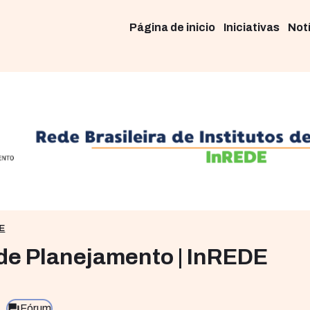
Página de inicio
Iniciativas
Not
DE
s de Planejamento | InREDE
Fórum