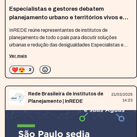
Especialistas e gestores debatem
planejamento urbano e territórios vivos em
Maceió
InREDE reúne representantes de institutos de
planejamento de todo o país para discutir soluções
urbanas e redução das desigualdades Especialistas e
gestores debatem planejamento urbano e territórios vivos
Ver mais
em Maceió Mesa de abertura do 12º Encontro Nacional
da Rede Brasileira
❤️
😍
2
Rede Brasileira de Institutos de
21/03/2025
14:23
Planejamento | InREDE