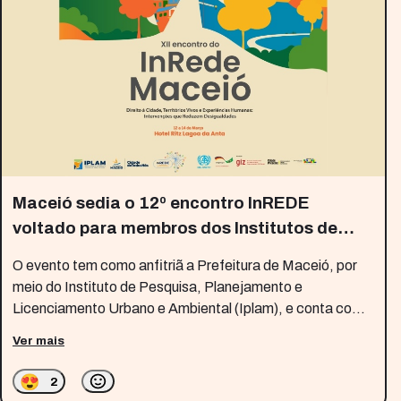
Maceió sedia o 12º encontro InREDE
voltado para membros dos Institutos de
Planejamento de todo país
O evento tem como anfitriã a Prefeitura de Maceió, por
meio do Instituto de Pesquisa, Planejamento e
Licenciamento Urbano e Ambiental (Iplam), e conta com o
apoio do Ministério das Cidades, da ONU-Habitat e da
Ver mais
Deutsche Gesellschaft für Internationale
Zusammenarbeit
😍
2