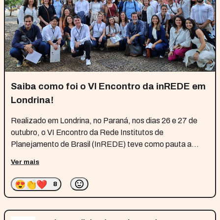
Saiba como foi o VI Encontro da inREDE em
Londrina!
Realizado em Londrina, no Paraná, nos dias 26 e 27 de
outubro, o VI Encontro da Rede Institutos de
Planejamento de Brasil (InREDE) teve como pauta a
atualização do planejamento estratégico da Rede e o i
Ver mais
nício da primeira etapa
😍
👏
❤️
8