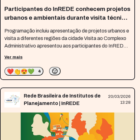
Participantes do InREDE conhecem projetos
urbanos e ambientais durante visita técnica
em Maceió
Programação incluiu apresentação de projetos urbanos e
visita a diferentes regiões da cidade Visita ao Complexo
Administrativo apresentou aos participantes do InREDE
ações do programa Novo Centro, voltado à revitalização
Ver mais
da região central de Maceió. Foto: Beto Macário/Secom
Maceió. Os
❤️
👏
😍
💚
4
Rede Brasileira de Institutos de
20/03/2026
13:28
Planejamento | InREDE