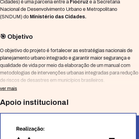
Cidades) é uma parceria entre a
Fiocruz
e a Secretaria
Nacional de Desenvolvimento Urbano e Metropolitano
(SNDUM) do
Ministério das Cidades.
🎯
Objetivo
O objetivo do projeto é fortalecer as estratégias nacionais de
planejamento urbano integrado e garantir maior segurança e
qualidade de vida por meio da elaboração de um manual com
metodologias de intervenções urbanas integradas para redução
de riscos de desastres em municípios brasileiros.
ver mais
🧩
Construção coletiva
Apoio institucional
Buscando melhorar a aplicabilidade e efetividade do manual, o
projeto prevê sua validação em diferentes contextos
municipais. Para isso, foram selecionados 12 municípios de seis
estados brasileiros. Esses municípios receberão
feedbacks