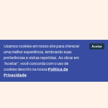
Mangaratiba – RJ
Petrópolis – RJ
Nova Friburgo – RJ
Paraíba do Sul – RJ
São Sebastião do Caí – RS
🔍 O que você encontra aqui?
Usamos cookies em nosso site para oferecer
Aceitar
A Plataforma ReDUS é um dos espaços de trocas entre os/as
uma melhor experiência, lembrando suas
participantes e de divulgação das principais ações do projeto.
preferências e visitas repetidas. Ao clicar em
“Aceitar”, você concorda com o uso de
📅
Cronograma do projeto
cookies descrito na nossa
Política de
Privacidade
.
Clique aqui
para acompanhar o nosso calendário.
🌐
Formação de rede
Clique aqui
para se apresentar e conhecer quem faz parte do
projeto.