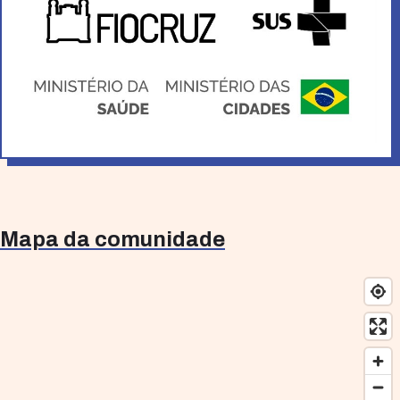
sobre propostas de intervenção urbana apresentadas enquanto
contribuem para a elaboração do manual a partir de suas
diferentes realidades locais.
A seleção dos municípios levou em conta critérios como:
disponibilidade de infraestrutura e capacidade técnica e
operacional, avaliação de iniciativas já existentes, diagnóstico
das áreas de risco geo-hidrológico, arranjos intersetoriais,
organização de gestão participativa com a comunidade e
propostas de intervenção baseadas nos princípios de resiliência
urbana e sustentabilidade.
Mapa da comunidade
Além dos municípios, o projeto conta com um
Grupo de
Trabalho Ampliado (GTA)
, composto por especialistas,
instituições e movimentos sociais ligados ao tema, que atuarão
como instância consultiva do projeto, contribuindo para o
debate e para o desenvolvimento do manual.
Tanto as cidades selecionadas quanto os atores sociais do GTA