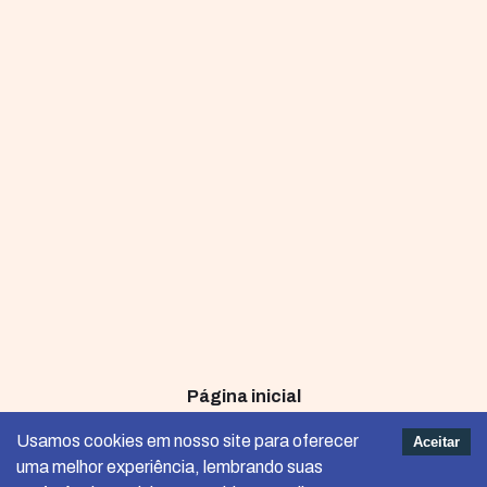
Página inicial
Termos e Condições de Uso
Usamos cookies em nosso site para oferecer
Aceitar
uma melhor experiência, lembrando suas
Política de Privacidade