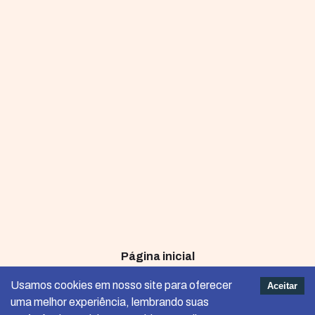
Página inicial
Termos e Condições de Uso
Usamos cookies em nosso site para oferecer
Aceitar
uma melhor experiência, lembrando suas
Política de Privacidade