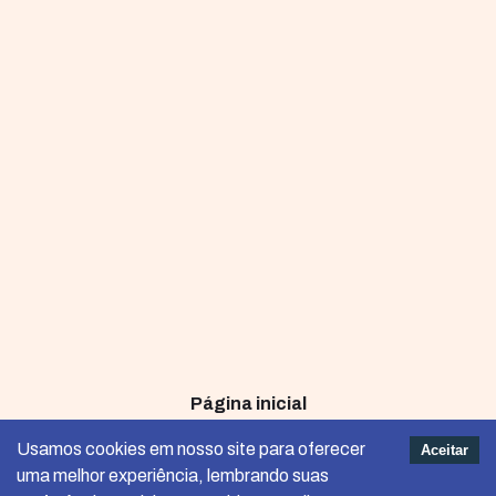
Página inicial
Termos e Condições de Uso
Usamos cookies em nosso site para oferecer
Aceitar
uma melhor experiência, lembrando suas
Política de Privacidade